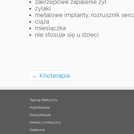
zakrzepowe zapalenie żył
żylaki
metalowe implanty, rozrusznik serc
ciąża
miesiączka
nie stosuje się u dzieci
←
Krioterapia
Taping Medyczny
Hydroterapia
Kinezyterapia
Drenaż Limfatyczny
Diatermia