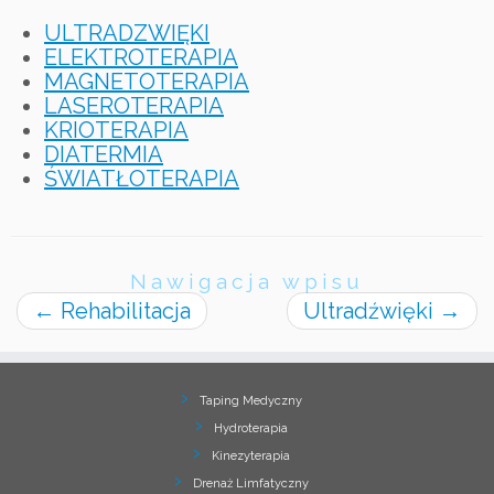
ULTRADZWIĘKI
ELEKTROTERAPIA
MAGNETOTERAPIA
LASEROTERAPIA
KRIOTERAPIA
DIATERMIA
ŚWIATŁOTERAPIA
Nawigacja wpisu
←
Rehabilitacja
Ultradźwięki
→
Taping Medyczny
Hydroterapia
Kinezyterapia
Drenaż Limfatyczny