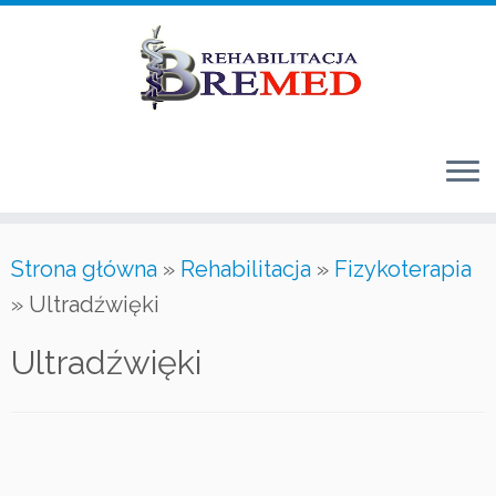
Przejdź
do
treści
Strona główna
»
Rehabilitacja
»
Fizykoterapia
»
Ultradźwięki
Ultradźwięki