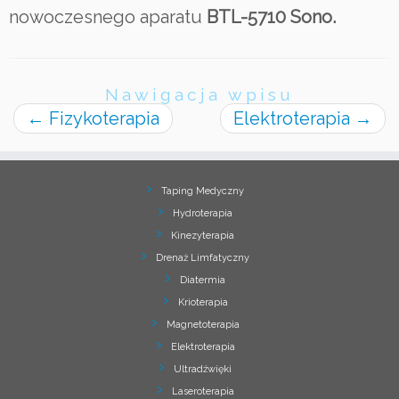
nowoczesnego aparatu
BTL-5710 Sono.
Nawigacja wpisu
←
Fizykoterapia
Elektroterapia
→
Taping Medyczny
Hydroterapia
Kinezyterapia
Drenaż Limfatyczny
Diatermia
Krioterapia
Magnetoterapia
Elektroterapia
Ultradźwięki
Laseroterapia